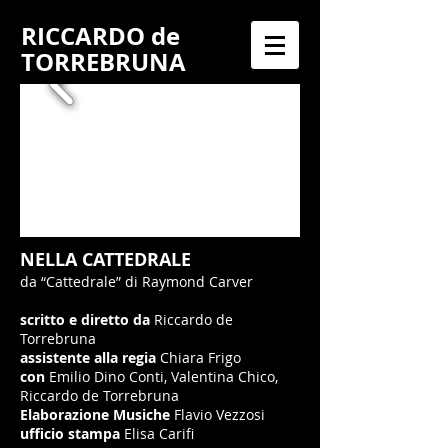
RICCARDO
de
TORREBRUNA
NELLA CATTEDRALE
da “Cattedrale” di Raymond Carver
scritto e diretto da
Riccardo de
Torrebruna
assistente alla regia
Chiara Frigo
con
Emilio Dino Conti, Valentina Chico,
Riccardo de Torrebruna
Elaborazione Musiche
Flavio Vezzosi
ufficio stampa
Elisa Carifi