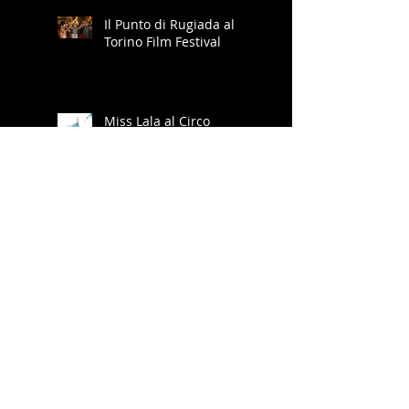
Il Punto di Rugiada al
Torino Film Festival
Miss Lala al Circo
Fernando
IL GUARITORE
"Disturbo della quiete
pubblica" in scena al