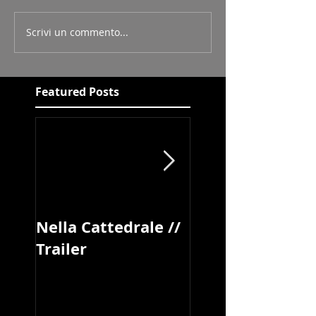
Scrivi un commento...
Featured Posts
Nella Cattedrale //
Book Festival di
Trailer
Pisa //
Blood&Breakfas