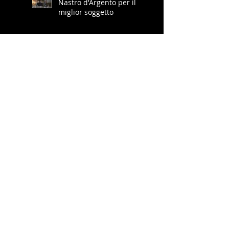
Nastro d'Argento per il
miglior soggetto
Il Punto di Rugiada al
Torino Film Festival
Miss Lala al Circo
Fernando
IL GUARITORE