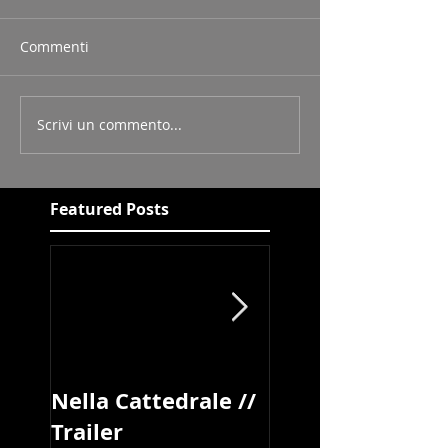
Commenti
Scrivi un commento...
Featured Posts
Nella Cattedrale //
Book Festival di
Trailer
Pisa //