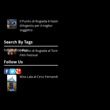
Il Punto di Rugiada è Nastro
d'Argento per il miglior
soggetto
Search By Tags
hot
photo
video
Il Punto di Rugiada al Torino
Film Festival
Follow Us
Miss Lala al Circo Fernando