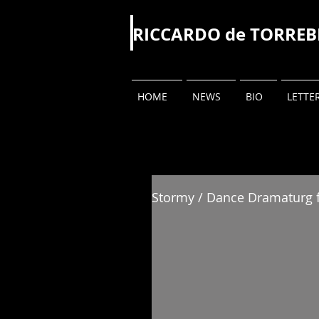
RICCARDO
de TORRE
HOME
NEWS
BIO
LETTE
Stormy / Dance Dramaturg f