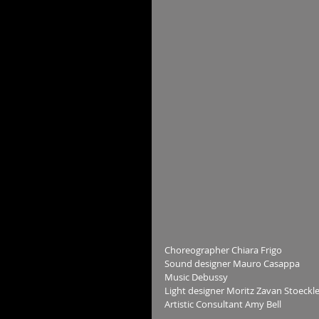
Choreographer Chiara Frigo 
Sound designer Mauro Casappa
Music Debussy
Light designer Moritz Zavan Stoeckl
Artistic Consultant Amy Bell